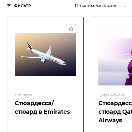
По наименованию (Я-А)
ФИЛЬТР
Emirates
Qatar Airways
Стюардесса/
Стюардесс
стюард в Emirates
стюард Qa
Airways